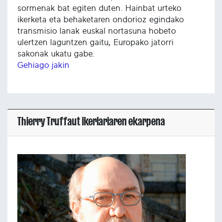
sormenak bat egiten duten. Hainbat urteko
ikerketa eta behaketaren ondorioz egindako
transmisio lanak euskal nortasuna hobeto
ulertzen laguntzen gaitu, Europako jatorri
sakonak ukatu gabe.
Gehiago jakin
Thierry Truffaut ikerlariaren ekarpena