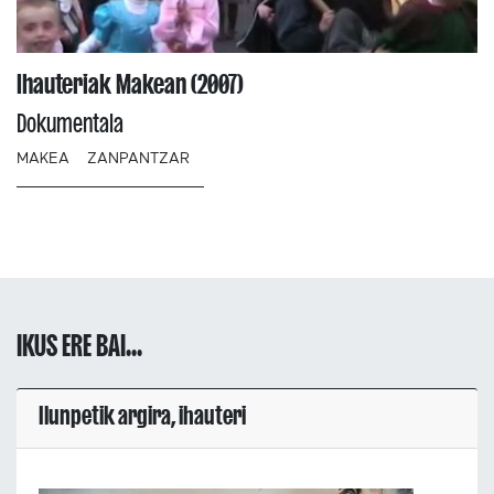
Ihauteriak Makean (2007)
Dokumentala
MAKEA
ZANPANTZAR
IKUS ERE BAI...
Ilunpetik argira, ihauteri