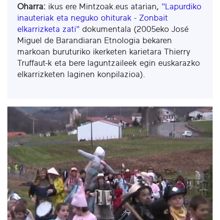
Oharra:
ikus ere Mintzoak.eus atarian,
"Lapurdiko
inauteriak eta neguko ohiturak - Zonbait
elkarrizketa zati"
dokumentala (2005eko José
Miguel de Barandiaran Etnologia bekaren
markoan buruturiko ikerketen karietara Thierry
Truffaut-k eta bere laguntzaileek egin euskarazko
elkarrizketen laginen konpilazioa).