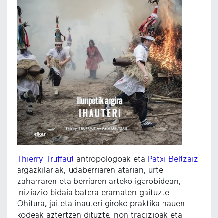
Thierry Truffaut
antropologoak eta
Patxi Beltzaiz
argazkilariak, udaberriaren atarian, urte
zaharraren eta berriaren arteko igarobidean,
iniziazio bidaia batera eramaten gaituzte.
Ohitura, jai eta inauteri giroko praktika hauen
kodeak aztertzen dituzte, non tradizioak eta