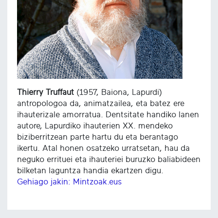
Thierry Truffaut
(1957, Baiona, Lapurdi)
antropologoa da, animatzailea, eta batez ere
ihauterizale amorratua. Dentsitate handiko lanen
autore, Lapurdiko ihauterien XX. mendeko
biziberritzean parte hartu du eta berantago
ikertu. Atal honen osatzeko urratsetan, hau da
neguko errituei eta ihauteriei buruzko baliabideen
bilketan laguntza handia ekartzen digu.
Gehiago jakin: Mintzoak.eus