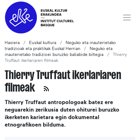
Hasiera
Euskal kultura
Neguko eta inauterietako
tradizioak eta praktikak Euskal Herrian
Neguko eta
inauterietako tradizioei buruzko baliabide biltegia
Thierry
Truffaut ikerlariaren filmeak
Thierry Truffaut ikerlariaren
filmeak
Thierry Truffaut antropologoak batez ere
neguarekin zerikusia duten ohiturei buruzko
ikerketen karietara egin dokumental
etnografikoen bilduma.