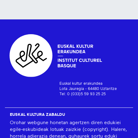
Euskal kultur erakundea
Lota Jauregia - 64480 Uztaritze
Tel: 0 (033)5 59 93 25 25
EUSKAL KULTURA ZABALDU
Orohar webgune honetan agertzen diren edukiei
egile-eskubideak lotuak zaizkie (copyright). Halere,
horrela adierazia denean, guhaurek sortu eduki