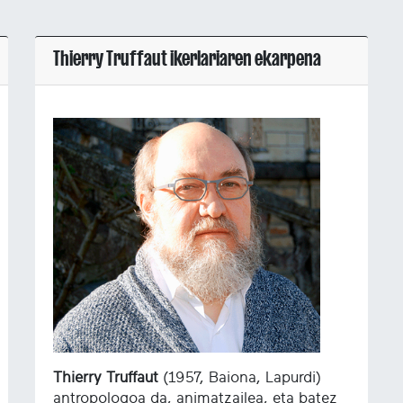
Thierry Truffaut ikerlariaren ekarpena
Thierry Truffaut
(1957, Baiona, Lapurdi)
antropologoa da, animatzailea, eta batez