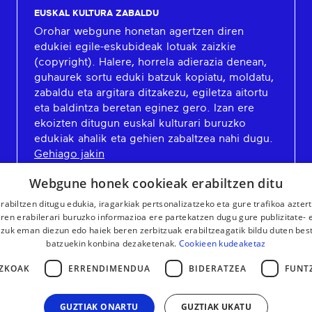
EUSKAL KULTURA ZABALDU
Orohar webgune honetan agertzen diren
edukiei egile-eskubideak lotuak zaizkie
(copyright). Halere, horrela adierazia denean,
guhaurek sortu eduki batzuk kopiatu, moldatu,
zabaldu eta argitara ditzakezu, egiletza aitortu
eta baldintza beretan eginez gero. Izan ere
ekoizten ditugun euskal kulturari buruzko
edukiak ahalik eta gehien zabaltzea nahi dugu.
Gehiago jakin
Webgune honek cookieak erabiltzen ditu
rabiltzen ditugu edukia, iragarkiak pertsonalizatzeko eta gure trafikoa azter
en erabilerari buruzko informazioa ere partekatzen dugu gure publizitate- et
 zuk eman diezun edo haiek beren zerbitzuak erabiltzeagatik bildu duten bes
batzuekin konbina dezaketenak.
Cookieen kudeaketaz
ZKOAK
ERRENDIMENDUA
BIDERATZEA
FUNT
GUZTIAK ONARTU
GUZTIAK UKATU