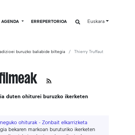
Euskara
AGENDA
ERREPERTORIOA
adizioei buruzko baliabide biltegia
Thierry Truffaut
 filmeak
ia duten ohiturei buruzko ikerketen
 neguko ohiturak - Zonbait elkarrizketa
ia bekaren markoan buruturiko ikerketen