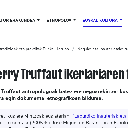
LTUR ERAKUNDEA
ETNOPOLOA
EUSKAL KULTURA
radizioak eta praktikak Euskal Herrian
Neguko eta inauterietako tr
erry Truffaut ikerlariaren
 Truffaut antropologoak batez ere neguarekin zerikus
ara egin dokumental etnografikoen bilduma.
ra:
ikus ere Mintzoak.eus atarian,
"Lapurdiko inauteriak eta
dokumentala (2005eko José Miguel de Barandiaran Etnolog