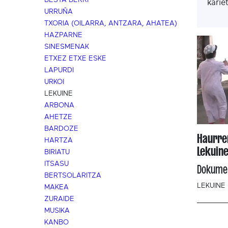
BESTA BERRI
karie
URRUÑA
TXORIA (OILARRA, ANTZARA, AHATEA)
HAZPARNE
SINESMENAK
ETXEZ ETXE ESKE
LAPURDI
URKOI
LEKUINE
ARBONA
AHETZE
BARDOZE
Haurren
HARTZA
Lekuine
BIRIATU
ITSASU
Dokume
BERTSOLARITZA
LEKUINE
MAKEA
ZURAIDE
MUSIKA
KANBO