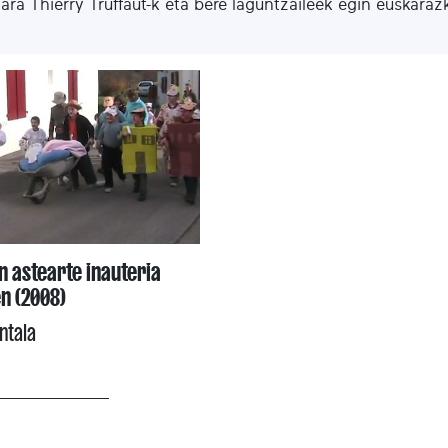
tara Thierry Truffaut-k eta bere laguntzaileek egin euskaraz
 astearte inauteria
n (2008)
ntala