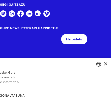
SEGI GAITZAZU
GURE NEWSLETTERARI HARPIDETU!
Harpidetu
×
tzeko. Gure
a analisi-
BASQUE
te informazio
FRENCH
SPANISH
ZIONALTASUNA
ENGLISH