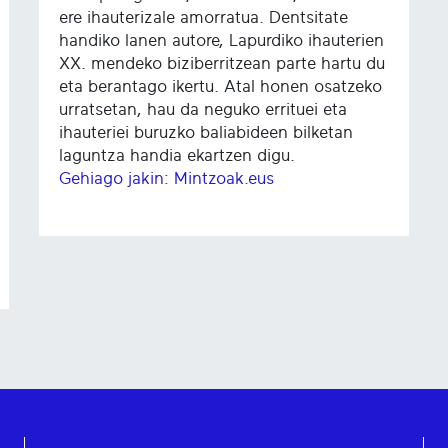
ere ihauterizale amorratua. Dentsitate
handiko lanen autore, Lapurdiko ihauterien
XX. mendeko biziberritzean parte hartu du
eta berantago ikertu. Atal honen osatzeko
urratsetan, hau da neguko errituei eta
ihauteriei buruzko baliabideen bilketan
laguntza handia ekartzen digu.
Gehiago jakin: Mintzoak.eus