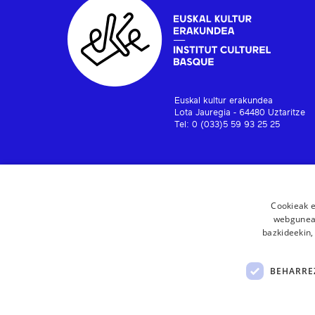
Euskal kultur erakundea
Lota Jauregia - 64480 Uztaritze
Tel: 0 (033)5 59 93 25 25
Cookieak e
webgunear
bazkideekin,
BEHARRE