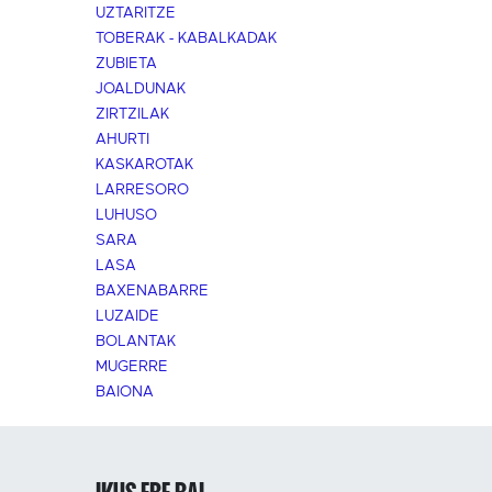
UZTARITZE
TOBERAK - KABALKADAK
ZUBIETA
JOALDUNAK
ZIRTZILAK
AHURTI
KASKAROTAK
LARRESORO
LUHUSO
SARA
LASA
BAXENABARRE
LUZAIDE
BOLANTAK
MUGERRE
BAIONA