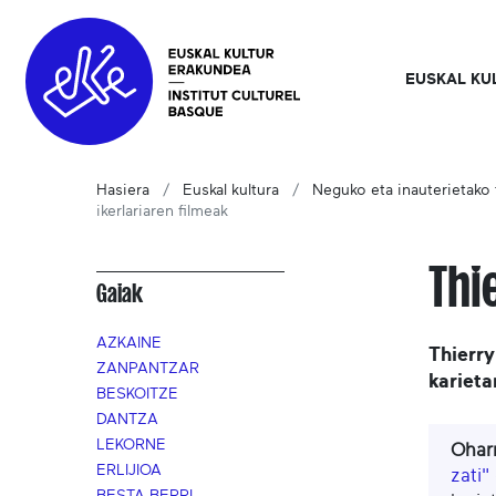
EUSKAL KU
Hasiera
Euskal kultura
Neguko eta inauterietako t
ikerlariaren filmeak
Thi
Gaiak
AZKAINE
Thierry
ZANPANTZAR
kariet
BESKOITZE
DANTZA
LEKORNE
Ohar
ERLIJIOA
zati"