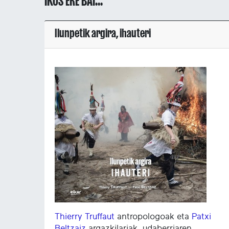
IKUS ERE BAI...
Ilunpetik argira, ihauteri
Thierry Truffaut
antropologoak eta
Patxi
Beltzaiz
argazkilariak, udaberriaren