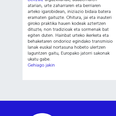
atarian, urte zaharraren eta berriaren
arteko igarobidean, iniziazio bidaia batera
eramaten gaituzte. Ohitura, jai eta inauteri
giroko praktika hauen kodeak aztertzen
dituzte, non tradizioak eta sormenak bat
egiten duten. Hainbat urteko ikerketa eta
behaketaren ondorioz egindako transmisio
lanak euskal nortasuna hobeto ulertzen
laguntzen gaitu, Europako jatorri sakonak
ukatu gabe.
Gehiago jakin