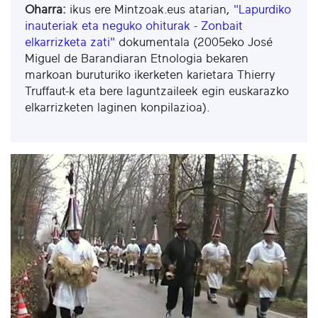
Oharra:
ikus ere Mintzoak.eus atarian,
"Lapurdiko
inauteriak eta neguko ohiturak - Zonbait
elkarrizketa zati"
dokumentala (2005eko José
Miguel de Barandiaran Etnologia bekaren
markoan buruturiko ikerketen karietara Thierry
Truffaut-k eta bere laguntzaileek egin euskarazko
elkarrizketen laginen konpilazioa).