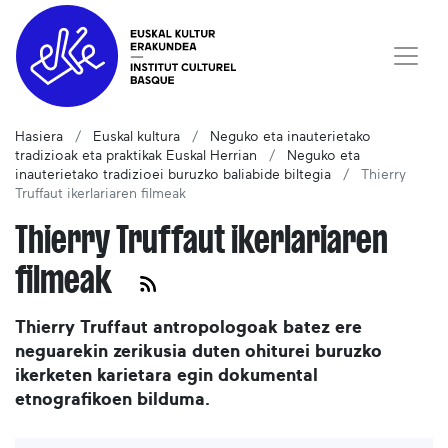
Hasiera
Euskal kultura
Neguko eta inauterietako
tradizioak eta praktikak Euskal Herrian
Neguko eta
inauterietako tradizioei buruzko baliabide biltegia
Thierry
Truffaut ikerlariaren filmeak
Thierry Truffaut ikerlariaren
filmeak
Thierry Truffaut antropologoak batez ere
neguarekin zerikusia duten ohiturei buruzko
ikerketen karietara egin dokumental
etnografikoen bilduma.