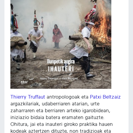
Thierry Truffaut
antropologoak eta
Patxi Beltzaiz
argazkilariak, udaberriaren atarian, urte
zaharraren eta berriaren arteko igarobidean,
iniziazio bidaia batera eramaten gaituzte.
Ohitura, jai eta inauteri giroko praktika hauen
kodeak aztertzen dituzte, non tradizioak eta