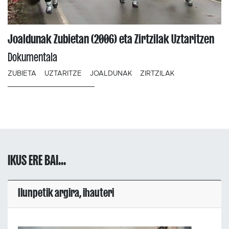
Joaldunak Zubietan (2006) eta Zirtzilak Uztaritzen
Dokumentala
ZUBIETA
UZTARITZE
JOALDUNAK
ZIRTZILAK
IKUS ERE BAI...
Ilunpetik argira, ihauteri