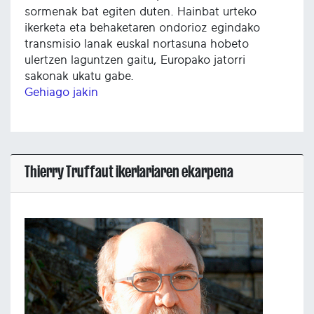
sormenak bat egiten duten. Hainbat urteko
ikerketa eta behaketaren ondorioz egindako
transmisio lanak euskal nortasuna hobeto
ulertzen laguntzen gaitu, Europako jatorri
sakonak ukatu gabe.
Gehiago jakin
Thierry Truffaut ikerlariaren ekarpena