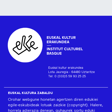
Euskal kultur erakundea
Lota Jauregia - 64480 Uztaritze
Tel: 0 (033)5 59 93 25 25
EUSKAL KULTURA ZABALDU
Orohar webgune honetan agertzen diren edukiei
egile-eskubideak lotuak zaizkie (copyright). Halere,
horrela adierazia denean, guhaurek sortu eduki