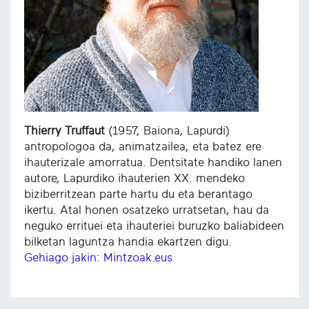
Thierry Truffaut
(1957, Baiona, Lapurdi)
antropologoa da, animatzailea, eta batez ere
ihauterizale amorratua. Dentsitate handiko lanen
autore, Lapurdiko ihauterien XX. mendeko
biziberritzean parte hartu du eta berantago
ikertu. Atal honen osatzeko urratsetan, hau da
neguko errituei eta ihauteriei buruzko baliabideen
bilketan laguntza handia ekartzen digu.
Gehiago jakin: Mintzoak.eus