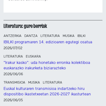
Literatura: gure berriak
ANTZERKIA
DANTZA
LITERATURA
MUSIKA
IBILKI
IBILKI programaren 14. edizioaren egutegi osatua
2026/07/02
LITERATURA
EUSKARA
"Irakur kasko": uda honetako erronka kolektiboa
euskarazko irakurketa biziarazteko
2026/06/06
TRANSMISIOA
MUSIKA
LITERATURA
Euskal kulturaren transmisioa indartzeko hiru
dispositibo ikastetxeetan 2026-2027 ikasturtean
2026/06/05