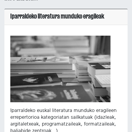
Iparraldeko literatura munduko eragileak
Iparraldeko euskal literatura munduko eragileen
errepertorioa kategoriatan sailkatuak (idazleak,
argitaletxeak, programatzaileak, formatzaileak,
baliabide zentroak...).