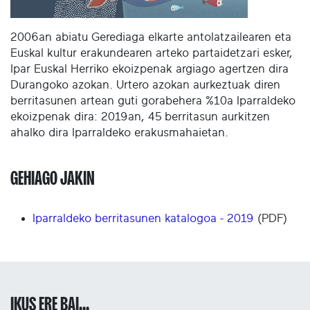
2006an abiatu Gerediaga elkarte antolatzailearen eta
Euskal kultur erakundearen arteko partaidetzari esker,
Ipar Euskal Herriko ekoizpenak argiago agertzen dira
Durangoko azokan. Urtero azokan aurkeztuak diren
berritasunen artean guti gorabehera %10a Iparraldeko
ekoizpenak dira: 2019an, 45 berritasun aurkitzen
ahalko dira Iparraldeko erakusmahaietan.
GEHIAGO JAKIN
Iparraldeko berritasunen katalogoa - 2019
(PDF)
IKUS ERE BAI...