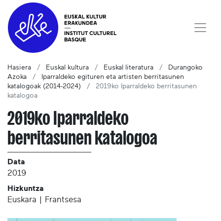
Hasiera
Euskal kultura
Euskal literatura
Durangoko
Azoka
Iparraldeko egituren eta artisten berritasunen
katalogoak (2014-2024)
2019ko Iparraldeko berritasunen
katalogoa
2019ko Iparraldeko
berritasunen katalogoa
Data
2019
Hizkuntza
Euskara | Frantsesa