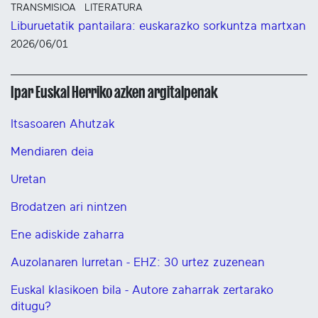
TRANSMISIOA
LITERATURA
Liburuetatik pantailara: euskarazko sorkuntza martxan
2026/06/01
Ipar Euskal Herriko azken argitalpenak
Itsasoaren Ahutzak
Mendiaren deia
Uretan
Brodatzen ari nintzen
Ene adiskide zaharra
Auzolanaren lurretan - EHZ: 30 urtez zuzenean
Euskal klasikoen bila - Autore zaharrak zertarako
ditugu?