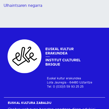
Ulhaintsaren negarra
Euskal kultur erakundea
Lota Jauregia - 64480 Uztaritze
Tel: 0 (033)5 59 93 25 25
EUSKAL KULTURA ZABALDU