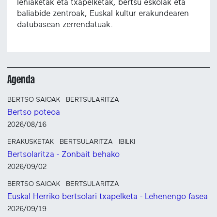
lehiaketak eta txapelketak, bertsu eskolak eta
baliabide zentroak, Euskal kultur erakundearen
datubasean zerrendatuak.
Agenda
BERTSO SAIOAK
BERTSULARITZA
Bertso poteoa
2026/08/16
ERAKUSKETAK
BERTSULARITZA
IBILKI
Bertsolaritza - Zonbait behako
2026/09/02
BERTSO SAIOAK
BERTSULARITZA
Euskal Herriko bertsolari txapelketa - Lehenengo fasea
2026/09/19