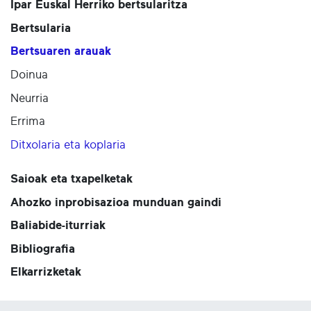
Ipar Euskal Herriko bertsularitza
Bertsularia
Bertsuaren arauak
Doinua
Neurria
Errima
Ditxolaria eta koplaria
Saioak eta txapelketak
Ahozko inprobisazioa munduan gaindi
Baliabide-iturriak
Bibliografia
Elkarrizketak