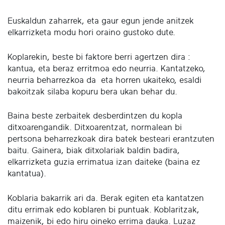
Euskaldun zaharrek, eta gaur egun jende anitzek
elkarrizketa modu hori oraino gustoko dute.
Koplarekin, beste bi faktore berri agertzen dira :
kantua, eta beraz erritmoa edo neurria. Kantatzeko,
neurria beharrezkoa da eta horren ukaiteko, esaldi
bakoitzak silaba kopuru bera ukan behar du.
Baina beste zerbaitek desberdintzen du kopla
ditxoarengandik. Ditxoarentzat, normalean bi
pertsona beharrezkoak dira batek besteari erantzuten
baitu. Gainera, biak ditxolariak baldin badira,
elkarrizketa guzia errimatua izan daiteke (baina ez
kantatua).
Koblaria bakarrik ari da. Berak egiten eta kantatzen
ditu errimak edo koblaren bi puntuak. Koblaritzak,
maizenik, bi edo hiru oineko errima dauka. Luzaz