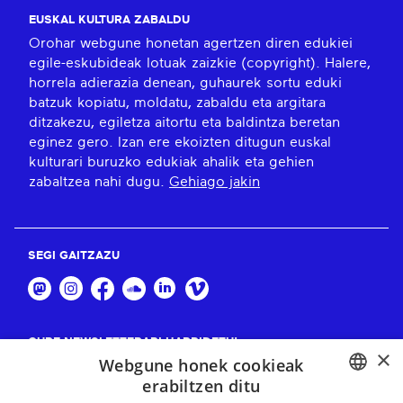
EUSKAL KULTURA ZABALDU
Orohar webgune honetan agertzen diren edukiei
egile-eskubideak lotuak zaizkie (copyright). Halere,
horrela adierazia denean, guhaurek sortu eduki
batzuk kopiatu, moldatu, zabaldu eta argitara
ditzakezu, egiletza aitortu eta baldintza beretan
eginez gero. Izan ere ekoizten ditugun euskal
kulturari buruzko edukiak ahalik eta gehien
zabaltzea nahi dugu.
Gehiago jakin
SEGI GAITZAZU
GURE NEWSLETTERARI HARPIDETU!
×
Webgune honek cookieak
Harpidetu
erabiltzen ditu