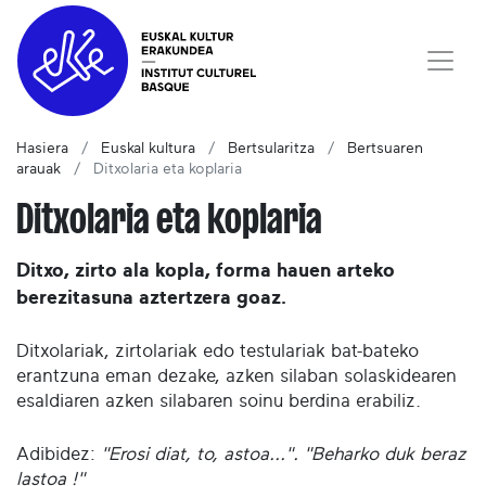
Hasiera
Euskal kultura
Bertsularitza
Bertsuaren
arauak
Ditxolaria eta koplaria
Ditxolaria eta koplaria
Ditxo, zirto ala kopla, forma hauen arteko
berezitasuna aztertzera goaz.
Ditxolariak, zirtolariak edo testulariak bat-bateko
erantzuna eman dezake, azken silaban solaskidearen
esaldiaren azken silabaren soinu berdina erabiliz.
Adibidez:
"Erosi diat, to, astoa...". "Beharko duk beraz
lastoa !"