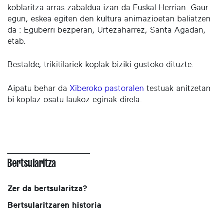
koblaritza arras zabaldua izan da Euskal Herrian. Gaur
egun, eskea egiten den kultura animazioetan baliatzen
da : Eguberri bezperan, Urtezaharrez, Santa Agadan,
etab.
Bestalde, trikitilariek koplak biziki gustoko dituzte.
Aipatu behar da
Xiberoko pastoralen
testuak anitzetan
bi koplaz osatu laukoz eginak direla.
Bertsularitza
Zer da bertsularitza?
Bertsularitzaren historia