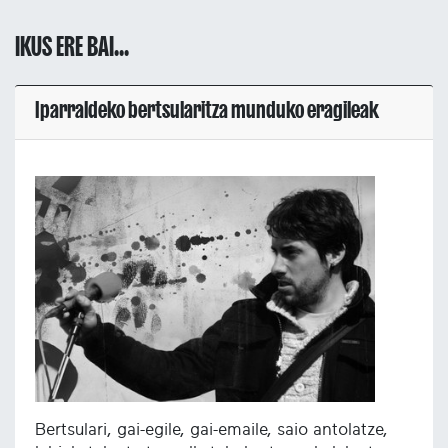
IKUS ERE BAI...
Iparraldeko bertsularitza munduko eragileak
Bertsulari, gai-egile, gai-emaile, saio antolatze,