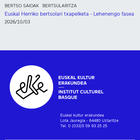
BERTSO SAIOAK
BERTSULARITZA
Euskal Herriko bertsolari txapelketa - Lehenengo fasea
2026/10/03
Euskal kultur erakundea
Lota Jauregia - 64480 Uztaritze
Tel: 0 (033)5 59 93 25 25