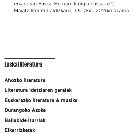
erkarpean Euskal Herriari: liturgia euskaraz",
Maiatz literatur aldizkaria, 65. zkia, 2017ko azaroa
Euskal literatura
Ahozko literatura
Literatura idatziaren garaiak
Euskarazko literatura & musika
Durangoko Azoka
Baliabide-iturriak
Elkarrizketak