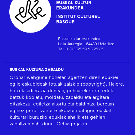
Euskal kultur erakundea
Lota Jauregia - 64480 Uztaritze
Tel: 0 (033)5 59 93 25 25
EUSKAL KULTURA ZABALDU
Orohar webgune honetan agertzen diren edukiei
egile-eskubideak lotuak zaizkie (copyright). Halere,
horrela adierazia denean, guhaurek sortu eduki
batzuk kopiatu, moldatu, zabaldu eta argitara
ditzakezu, egiletza aitortu eta baldintza beretan
eginez gero. Izan ere ekoizten ditugun euskal
kulturari buruzko edukiak ahalik eta gehien
zabaltzea nahi dugu.
Gehiago jakin