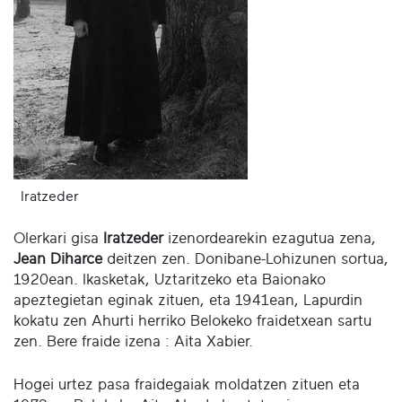
Iratzeder
Olerkari gisa
Iratzeder
izenordearekin ezagutua zena,
Jean Diharce
deitzen zen. Donibane-Lohizunen sortua,
1920ean. Ikasketak, Uztaritzeko eta Baionako
apeztegietan eginak zituen, eta 1941ean, Lapurdin
kokatu zen Ahurti herriko Belokeko fraidetxean sartu
zen. Bere fraide izena : Aita Xabier.
Hogei urtez pasa fraidegaiak moldatzen zituen eta