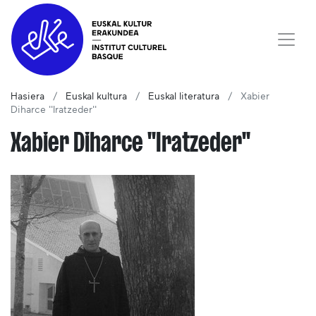
Hasiera
Euskal kultura
Euskal literatura
Xabier
Diharce ''Iratzeder''
Xabier Diharce ''Iratzeder''