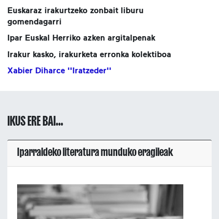
Euskaraz irakurtzeko zonbait liburu
gomendagarri
Ipar Euskal Herriko azken argitalpenak
Irakur kasko, irakurketa erronka kolektiboa
Xabier Diharce ''Iratzeder''
IKUS ERE BAI...
Iparraldeko literatura munduko eragileak