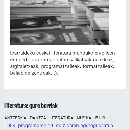
Iparraldeko euskal literatura munduko eragileen
errepertorioa kategoriatan sailkatuak (idazleak,
argitaletxeak, programatzaileak, formatzaileak,
baliabide zentroak...).
Literatura: gure berriak
ANTZERKIA
DANTZA
LITERATURA
MUSIKA
IBILKI
IBILKI programaren 14. edizioaren egutegi osatua