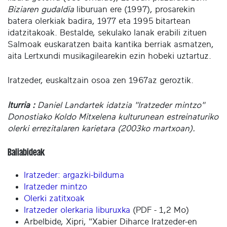
Biziaren gudaldia
liburuan ere (1997), prosarekin
batera olerkiak badira, 1977 eta 1995 bitartean
idatzitakoak. Bestalde, sekulako lanak erabili zituen
Salmoak euskaratzen baita kantika berriak asmatzen,
aita Lertxundi musikagilearekin ezin hobeki uztartuz.
Iratzeder, euskaltzain osoa zen 1967az geroztik.
Iturria :
Daniel Landartek idatzia "Iratzeder mintzo"
Donostiako Koldo Mitxelena kulturunean estreinaturiko
olerki errezitalaren karietara (2003ko martxoan).
Baliabideak
Iratzeder: argazki-bilduma
Iratzeder mintzo
Olerki zatitxoak
Iratzeder olerkaria liburuxka
(PDF - 1,2 Mo)
Arbelbide, Xipri, "Xabier Diharce Iratzeder-en