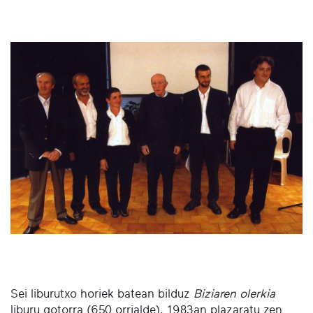
Sei liburutxo horiek batean bilduz
Biziaren olerkia
liburu gotorra (650 orrialde), 1983an plazaratu zen.