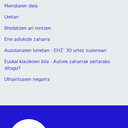
Mendiaren deia
Uretan
Brodatzen ari nintzen
Ene adiskide zaharra
Auzolanaren lurretan - EHZ: 30 urtez zuzenean
Euskal klasikoen bila - Autore zaharrak zertarako
ditugu?
Ulhaintsaren negarra