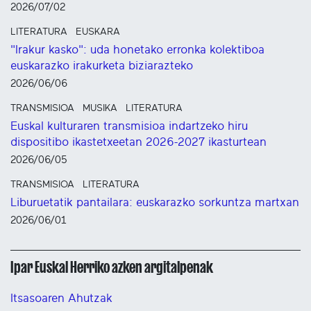
2026/07/02
LITERATURA
EUSKARA
"Irakur kasko": uda honetako erronka kolektiboa
euskarazko irakurketa biziarazteko
2026/06/06
TRANSMISIOA
MUSIKA
LITERATURA
Euskal kulturaren transmisioa indartzeko hiru
dispositibo ikastetxeetan 2026-2027 ikasturtean
2026/06/05
TRANSMISIOA
LITERATURA
Liburuetatik pantailara: euskarazko sorkuntza martxan
2026/06/01
Ipar Euskal Herriko azken argitalpenak
Itsasoaren Ahutzak