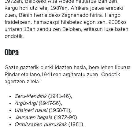
1972an, Belokeko Aita Abade hautatua izan zen.
Kargu hori utzi eta, 1987an, Afrikara joatea erabaki
zuen, Bénin herrialdeko Zagnanado hirira. Hango
fraidetxean, hamazazpi hilabetez egon zen. 2008ko
urriaren 13an zendu zen Beloken, eritasun luze baten
ondotik.
Obra
Gazte gazterik olerki idazten hasia, bere lehen liburua
Pindar eta lano,1941ean argitaratu zuen. Ondotik
agertzen zirela :
Zeru-Menditik
(1941-46),
Argiz-Argi
(1947-56),
Uhaineri nausi
(1958-71),
Jaunaren hegala
(1972-90)
Orroitzapen purruxkak
(1981).