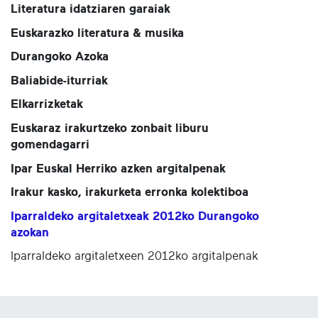
Literatura idatziaren garaiak
Euskarazko literatura & musika
Durangoko Azoka
Baliabide-iturriak
Elkarrizketak
Euskaraz irakurtzeko zonbait liburu
gomendagarri
Ipar Euskal Herriko azken argitalpenak
Irakur kasko, irakurketa erronka kolektiboa
Iparraldeko argitaletxeak 2012ko Durangoko
azokan
Iparraldeko argitaletxeen 2012ko argitalpenak