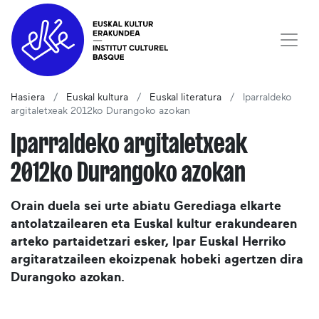
Hasiera
Euskal kultura
Euskal literatura
Iparraldeko
argitaletxeak 2012ko Durangoko azokan
Iparraldeko argitaletxeak
2012ko Durangoko azokan
Orain duela sei urte abiatu Gerediaga elkarte
antolatzailearen eta Euskal kultur erakundearen
arteko partaidetzari esker, Ipar Euskal Herriko
argitaratzaileen ekoizpenak hobeki agertzen dira
Durangoko azokan.