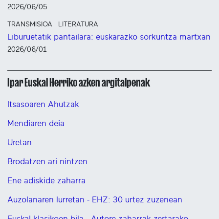
2026/06/05
TRANSMISIOA
LITERATURA
Liburuetatik pantailara: euskarazko sorkuntza martxan
2026/06/01
Ipar Euskal Herriko azken argitalpenak
Itsasoaren Ahutzak
Mendiaren deia
Uretan
Brodatzen ari nintzen
Ene adiskide zaharra
Auzolanaren lurretan - EHZ: 30 urtez zuzenean
Euskal klasikoen bila - Autore zaharrak zertarako