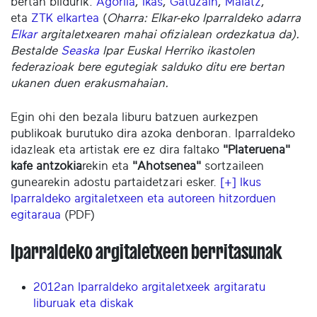
bertan bildurik:
Agorila
,
Ikas
,
Gatuzain
,
Maiatz
,
eta
ZTK elkartea
(
Oharra: Elkar-eko Iparraldeko adarra
Elkar
argitaletxearen mahai ofizialean ordezkatua da).
Bestalde
Seaska
Ipar Euskal Herriko ikastolen
federazioak bere egutegiak salduko ditu ere bertan
ukanen duen erakusmahaian.
Egin ohi den bezala liburu batzuen aurkezpen
publikoak burutuko dira azoka denboran. Iparraldeko
idazleak eta artistak ere ez dira faltako
"Plateruena"
kafe antzokia
rekin eta
"Ahotsenea"
sortzaileen
gunearekin adostu partaidetzari esker.
[+] Ikus
Iparraldeko argitaletxeen eta autoreen hitzorduen
egitaraua
(PDF)
Iparraldeko argitaletxeen berritasunak
2012an Iparraldeko argitaletxeek argitaratu
liburuak eta diskak