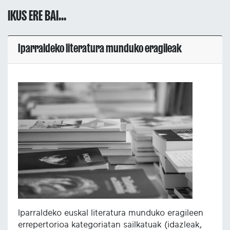
IKUS ERE BAI...
Iparraldeko literatura munduko eragileak
Iparraldeko euskal literatura munduko eragileen
errepertorioa kategoriatan sailkatuak (idazleak,