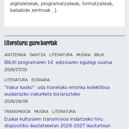
argitaletxeak, programatzaileak, formatzaileak,
baliabide zentroak...).
Literatura: gure berriak
ANTZERKIA
DANTZA
LITERATURA
MUSIKA
IBILKI
IBILKI programaren 14. edizioaren egutegi osatua
2026/07/02
LITERATURA
EUSKARA
"Irakur kasko": uda honetako erronka kolektiboa
euskarazko irakurketa biziarazteko
2026/06/06
TRANSMISIOA
MUSIKA
LITERATURA
Euskal kulturaren transmisioa indartzeko hiru
dispositibo ikastetxeetan 2026-2027 ikasturtean