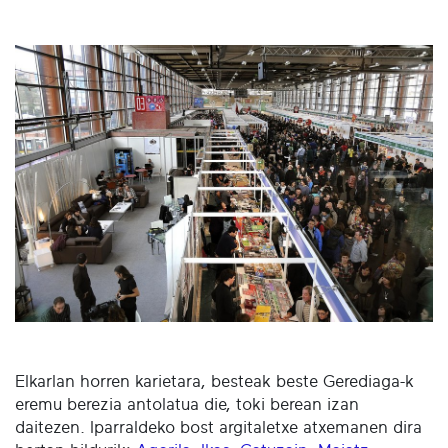
Elkarlan horren karietara, besteak beste Gerediaga-k
eremu berezia antolatua die, toki berean izan
daitezen. Iparraldeko bost argitaletxe atxemanen dira