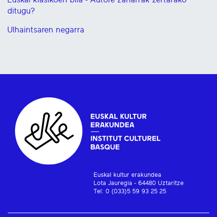
ditugu?
Ulhaintsaren negarra
Euskal kultur erakundea
Lota Jauregia - 64480 Uztaritze
Tel: 0 (033)5 59 93 25 25