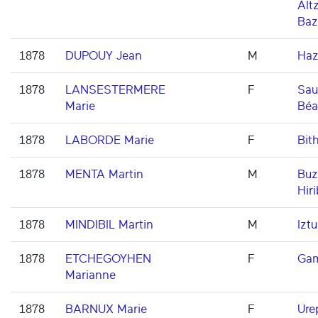
Altz
Baz
1878
DUPOUY Jean
M
Haz
1878
LANSESTERMERE
F
Sau
Marie
Béa
1878
LABORDE Marie
F
Bith
1878
MENTA Martin
M
Buz
Hiri
1878
MINDIBIL Martin
M
Iztu
1878
ETCHEGOYHEN
F
Gam
Marianne
1878
BARNUX Marie
F
Ure