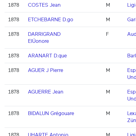
1878
COSTES Jean
M
Ligi
1878
ETCHEBARNE D.go
M
Gar
1878
DARRIGRAND
F
Aud
ElÚonore
1878
ARANART D.que
Bar
1878
AGUER J Pierre
M
Esp
Und
1878
AGUERRE Jean
M
Esp
Und
1878
BIDALUN Grégouare
M
Lex
Zün
1878
UHARTE Antonio
M
Ligi