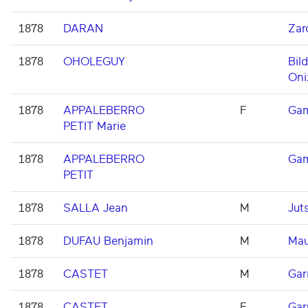
1878
DARAN
Zar
1878
OHOLEGUY
Bil
Oni
1878
APPALEBERRO
F
Gam
PETIT Marie
1878
APPALEBERRO
Gam
PETIT
1878
SALLA Jean
M
Juts
1878
DUFAU Benjamin
M
Mau
1878
CASTET
M
Gar
1878
CASTET
F
Gar