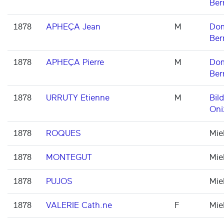
Ber
1878
APHEÇA Jean
M
Dom
Ber
1878
APHEÇA Pierre
M
Dom
Ber
1878
URRUTY Etienne
M
Bil
Oni
1878
ROQUES
Mie
1878
MONTEGUT
Mie
1878
PUJOS
Mie
1878
VALERIE Cath.ne
F
Mie