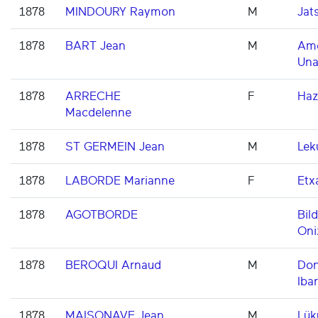
1878
MINDOURY Raymon
M
Jat
1878
BART Jean
M
Ame
Una
1878
ARRECHE
F
Haz
Macdelenne
1878
ST GERMEIN Jean
M
Lek
1878
LABORDE Marianne
F
Etxa
1878
AGOTBORDE
Bil
Oni
1878
BEROQUI Arnaud
M
Don
Ibar
1878
MAISONAVE Jean
M
Lük