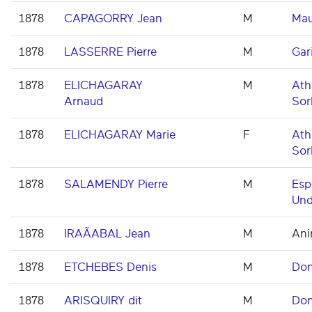
1878
CAPAGORRY Jean
M
Mau
1878
LASSERRE Pierre
M
Gar
1878
ELICHAGARAY
M
Ath
Arnaud
Sor
1878
ELICHAGARAY Marie
F
Ath
Sor
1878
SALAMENDY Pierre
M
Esp
Und
1878
IRAÃABAL Jean
M
Ani
1878
ETCHEBES Denis
M
Don
1878
ARISQUIRY dit
M
Don