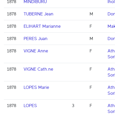
1878
MINDIBURU
Ihol
1878
TUBERNE Jean
M
Don
1878
ELIHART Marianne
F
Ma
1878
PERES Juan
M
Don
1878
VIGNE Anne
F
Ath
Sor
1878
VIGNE Cath.ne
F
Ath
Sor
1878
LOPES Marie
F
Ath
Sor
1878
LOPES
3
F
Ath
Sor