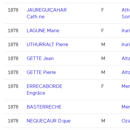
1878
JAUREGUIÇAHAR
F
Ath
Cath.ne
Sor
1878
LAGUNE Marie
F
Iruri
1878
UTHURRALT Pierre
M
Iruri
1878
GETTE Jean
M
Alt
1878
GETTE Pierre
M
Alt
1878
ERRECABORDE
F
Men
Engrâce
1878
BASTERRECHE
Men
1878
NEQUEÇAUR D.que
M
Oza