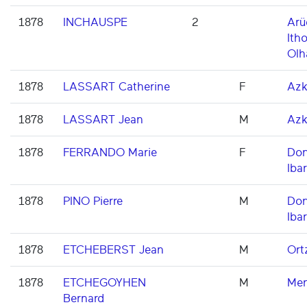
1878
INCHAUSPE
2
Arü
Itho
Olh
1878
LASSART Catherine
F
Azk
1878
LASSART Jean
M
Azk
1878
FERRANDO Marie
F
Don
Ibar
1878
PINO Pierre
M
Don
Ibar
1878
ETCHEBERST Jean
M
Ort
1878
ETCHEGOYHEN
M
Men
Bernard