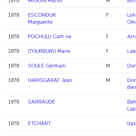
1878
IRIGOIN Martin
M
Bith
1878
ESCONDUR
F
Loh
Marguerite
Oih
1878
POCHULU Cath.ne
F
Arn
1878
ITHURBURU Marie
F
Lak
1878
SOULE Germain
M
Don
1878
HARISGARAT Jean
M
Dom
Ber
1878
SARRAUDE
Beh
Lap
1878
ETCHART
Izp