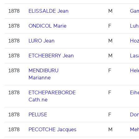
1878
ELISSALDE Jean
M
Gam
1878
ONDICOL Marie
F
Luh
1878
LURO Jean
M
Hoz
1878
ETCHEBERRY Jean
M
Las
1878
MENDIBURU
F
Hel
Marianne
1878
ETCHEPAREBORDE
F
Eih
Cath.ne
1878
PELUSE
F
Don
1878
PECOTCHE Jacques
M
Meh