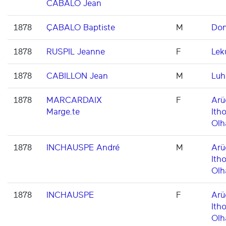
CABALO Jean
1878
ÇABALO Baptiste
M
Don
1878
RUSPIL Jeanne
F
Lek
1878
CABILLON Jean
M
Luh
1878
MARCARDAIX
F
Arü
Marge.te
Itho
Olh
1878
INCHAUSPE André
M
Arü
Itho
Olh
1878
INCHAUSPE
F
Arü
Itho
Olh