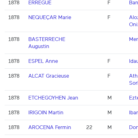
1878
ERREGUE
F
Ban
1878
NEQUEÇAR Marie
F
Alo
Oni
1878
BASTERRECHE
Men
Augustin
1878
ESPEL Anne
F
Ida
1878
ALCAT Gracieuse
F
Ath
Sor
1878
ETCHEGOYHEN Jean
M
Ezt
1878
IRIGOIN Martin
M
Ibar
1878
AROCENA Fermin
22
M
Don