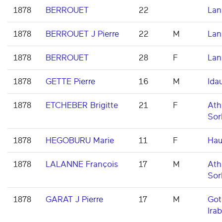
1878
BERROUET
22
Lan
1878
BERROUET J Pierre
22
M
Lan
1878
BERROUET
28
F
Lan
1878
GETTE Pierre
16
M
Ida
1878
ETCHEBER Brigitte
21
F
Ath
Sor
1878
HEGOBURU Marie
11
F
Hau
1878
LALANNE François
17
M
Ath
Sor
1878
GARAT J Pierre
17
M
Got
Ira