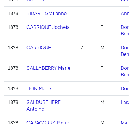
1878
BIDART Gratianne
F
Anh
1878
CARRIQUE Jochefa
F
Dom
Ber
1878
CARRIQUE
7
M
Dom
Ber
1878
SALLABERRY Marie
F
Dom
Ber
1878
LION Marie
F
Don
1878
SALDUBEHERE
M
Las
Antoine
1878
CAPAGORRY Pierre
M
Mau