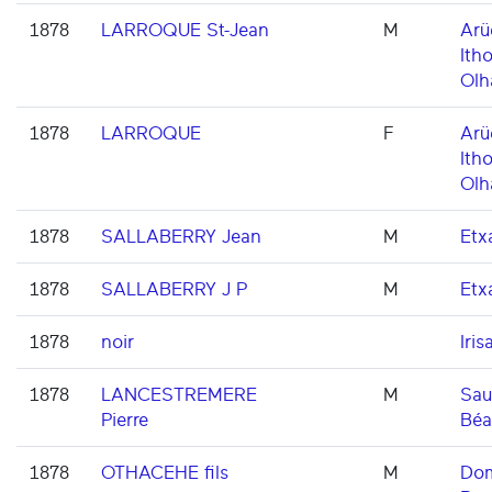
1878
LARROQUE St-Jean
M
Arü
Itho
Olh
1878
LARROQUE
F
Arü
Itho
Olh
1878
SALLABERRY Jean
M
Etxa
1878
SALLABERRY J P
M
Etxa
1878
noir
Iris
1878
LANCESTREMERE
M
Sau
Pierre
Béa
1878
OTHACEHE fils
M
Dom