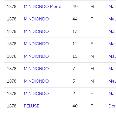
1878
MINDIONDO Pierre
49
M
Mau
1878
MINDIONDO
44
F
Mau
1878
MINDIONDO
17
F
Mau
1878
MINDIONDO
11
F
Mau
1878
MINDIONDO
10
M
Mau
1878
MINDIONDO
7
M
Mau
1878
MINDIONDO
5
M
Mau
1878
MINDIONDO
2
F
Mau
1878
PELUSE
40
F
Don