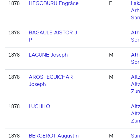
1878
HEGOBURU Engrâce
F
Laka
Arh
Sar
1878
BAGAULE AISTOR J
Ath
P
Sor
1878
LAGUNE Joseph
M
Ath
Sor
1878
AROSTEGUICHAR
M
Altz
Joseph
Alt
Zun
1878
LUCHILO
Altz
Alt
Zun
1878
BERGEROT Augustin
M
Sar