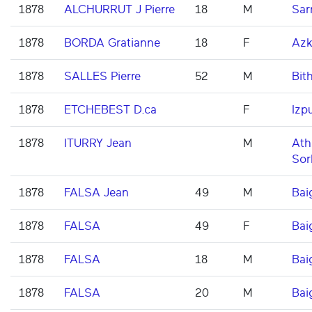
1878
ALCHURRUT J Pierre
18
M
Sar
1878
BORDA Gratianne
18
F
Azk
1878
SALLES Pierre
52
M
Bith
1878
ETCHEBEST D.ca
F
Izp
1878
ITURRY Jean
M
Ath
Sor
1878
FALSA Jean
49
M
Bai
1878
FALSA
49
F
Bai
1878
FALSA
18
M
Bai
1878
FALSA
20
M
Bai