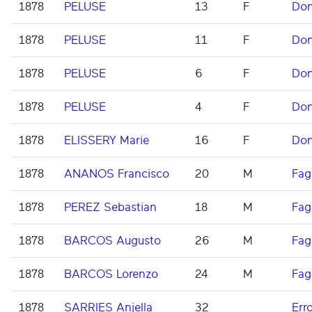
1878
PELUSE
13
F
Don
1878
PELUSE
11
F
Don
1878
PELUSE
6
F
Don
1878
PELUSE
4
F
Don
1878
ELISSERY Marie
16
F
Don
1878
ANANOS Francisco
20
M
Fag
1878
PEREZ Sebastian
18
M
Fag
1878
BARCOS Augusto
26
M
Fag
1878
BARCOS Lorenzo
24
M
Fag
1878
SARRIES Anjella
32
Err