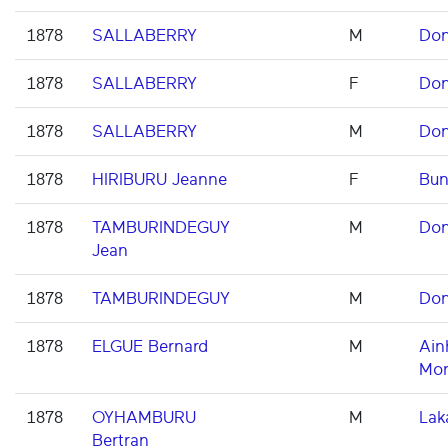
1878
SALLABERRY
M
Don
1878
SALLABERRY
F
Don
1878
SALLABERRY
M
Don
1878
HIRIBURU Jeanne
F
Bun
1878
TAMBURINDEGUY
M
Don
Jean
1878
TAMBURINDEGUY
M
Don
1878
ELGUE Bernard
M
Ain
Mon
1878
OYHAMBURU
M
Lak
Bertran