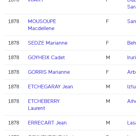
Sar
1878
MOUSOUPE
F
San
Macdellene
1878
SEDZE Marianne
F
Beh
1878
GOYHEIX Cadet
M
Iruri
1878
GORRIS Marianne
F
Arb
1878
ETCHEGARAY Jean
M
Iztu
1878
ETCHEBERRY
M
Aih
Laurent
1878
ERRECART Jean
M
Las