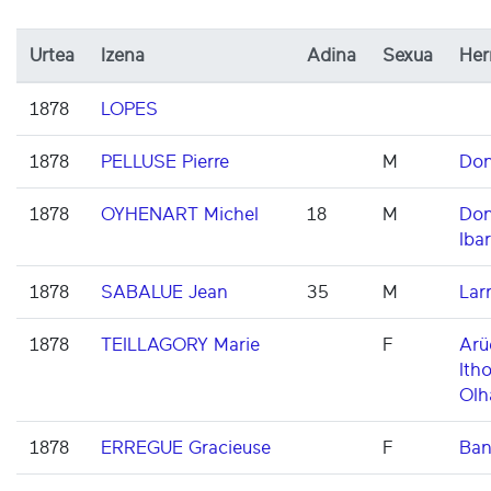
Urtea
Izena
Adina
Sexua
Her
1878
LOPES
1878
PELLUSE Pierre
M
Don
1878
OYHENART Michel
18
M
Don
Ibar
1878
SABALUE Jean
35
M
Lar
1878
TEILLAGORY Marie
F
Arü
Itho
Olh
1878
ERREGUE Gracieuse
F
Ban