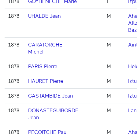
1878
GOYHENECHE Marie
F
Izp
1878
UHALDE Jean
M
Aha
Altz
Baz
1878
CARATORCHE
M
Aint
Michel
1878
PARIS Pierre
M
Hel
1878
HAURET Pierre
M
Iztu
1878
GASTAMBIDE Jean
M
Iztu
1878
DONASTEGUIBORDE
M
Lan
Jean
1878
PECOITCHE Paul
M
Aha