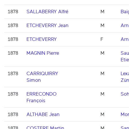
1878
SALLABERRY Alfré
M
Bai
1878
ETCHEVERRY Jean
M
Arn
1878
ETCHEVERRY
F
Arn
1878
MAGNIN Pierre
M
Sau
Eti
1878
CARRIQUIRRY
M
Lex
Simon
Zün
1878
ERRECONDO
M
Soh
François
1878
ALTHABE Jean
M
Mon
1878
COSTERE Martin
M
San