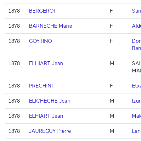
1878
BERGEROT
F
Sar
1878
BARNECHE Marie
F
Ald
1878
GOYTINO
F
Dom
Ber
1878
ELHIART Jean
M
SAI
MA
1878
PRECHINT
F
Etxa
1878
ELICHECHE Jean
M
Izu
1878
ELHIART Jean
M
Ma
1878
JAUREGUY Pierre
M
Lan