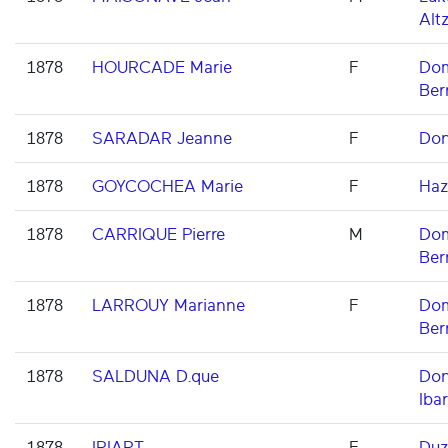
Alt
1878
HOURCADE Marie
F
Dom
Ber
1878
SARADAR Jeanne
F
Don
1878
GOYCOCHEA Marie
F
Haz
1878
CARRIQUE Pierre
M
Dom
Ber
1878
LARROUY Marianne
F
Dom
Ber
1878
SALDUNA D.que
Don
Ibar
1878
IRIART
F
Duz