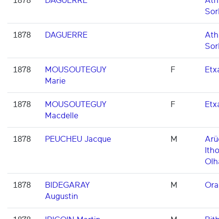
1878
DAGUERRE
Ath
Sor
1878
DAGUERRE
Ath
Sor
1878
MOUSOUTEGUY
F
Etxa
Marie
1878
MOUSOUTEGUY
F
Etxa
Macdelle
1878
PEUCHEU Jacque
M
Arü
Itho
Olh
1878
BIDEGARAY
M
Ora
Augustin