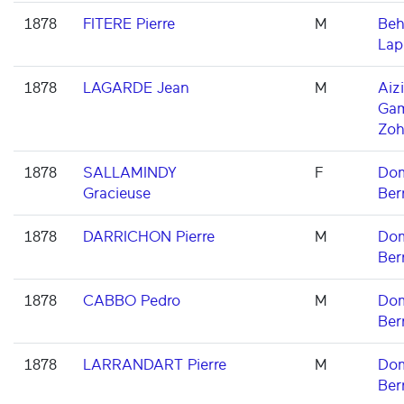
1878
FITERE Pierre
M
Beh
Lap
1878
LAGARDE Jean
M
Aizi
Ga
Zoh
1878
SALLAMINDY
F
Dom
Gracieuse
Ber
1878
DARRICHON Pierre
M
Dom
Ber
1878
CABBO Pedro
M
Dom
Ber
1878
LARRANDART Pierre
M
Dom
Ber